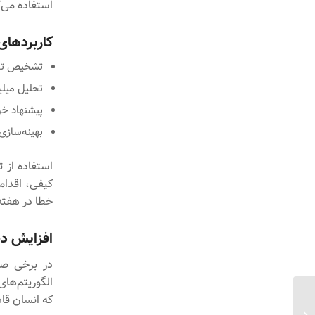
استفاده می‌ک
کاربردها
تشخیص تصو
تحلیل میلی
پیشنهاد خو
بهینه‌سازی 
استفاده از 
کیفی، اقداما
خطا در هفته
افزایش دق
در برخی صن
الگوریتم‌ها
که انسان قا
تکنیک‌های نوین برای بهینه‌سازی محتوای