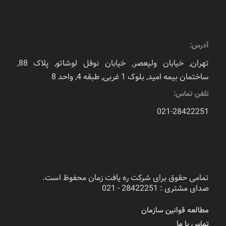
آدرس:
تهران, خیابان ولیعصر, خیابان نوفل لوشاتو, پلاک 88,
ساختمان بیمه امید, بلوک 1 غربی, طبقه 4, واحد 8
تلفن تماس:
021-28422251
تمامی حقوق برای شرکت ره یافت زمان محفوظ است.
صدای مشتری : 28422251 - 021
مطالعه قوانین سازمان
تماس با ما