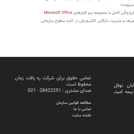
رپوینت
پارچگی کامل با مجموعه نرم افزارهای
Microsoft Office
ریف و مدیریت بایگانی الكترونیكی در کلیه سطوح سازمانی
تمامی حقوق برای شرکت ره یافت زمان
محفوظ است.
بان نوفل
صدای مشتری : 28422251 - 021
ختمان بیمه امید,
مطالعه قوانین سازمان
تماس با ما
نقشه سایت