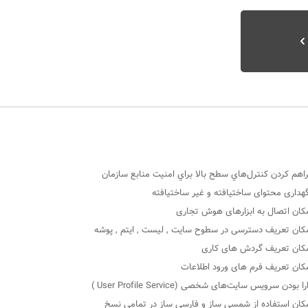
اﻫﻢ ﮐﺮدن ﮐﻨﺘﺮلﻫﺎي ﺳﻄﺢ ﺑﺎﻻ ﺑﺮاي اﻣﻨﯿﺖ ﻣﻨﺎﺑﻊ ﺳﺎزﻣﺎن
هداری محتوای ساختیافته و غیر ساختیافته
کان اتصال به ابزارهای هوش تجاری
کان تعریف دسترسی در سطوح سایت , لیست , ایتم , پوشه
کان تعریف گردش های کاری
کان تعریف فرم های ورود اطلاعات
را بودن سرویس سایت‌های شخصی (User Profile Service )
کان استفاده از شمسی ساز و فارسی ساز در تمامی نسخ