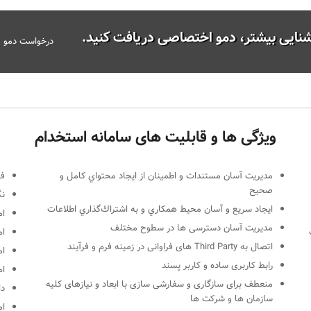
شنایی بیشتر، دمو اختصاصی دریافت کنید.
درخواست دمو
ویژگی ها و قابلیت های سامانه استخدام
ﻣﺪﯾﺮﯾﺖ آﺳﺎن ﻣﺴﺘﻨﺪات و اﻃﻤﯿﻨﺎن از اﯾﺠﺎد ﻣﺤﺘﻮاي ﮐﺎﻣﻞ و
ﻓﺮ
ﺻﺤﯿﺢ
نگ
اﯾﺠﺎد ﺳﺮﯾﻊ و آﺳﺎن ﻣﺤﯿﻂ ﻫﻤﮑﺎري و ﺑﻪ اﺷﺘﺮاكﮔﺬاري اﻃﻼﻋﺎت
ام
مدیریت آسان دسترسی ها در سطوح مختلف
ام
اتصال به Third Party های فراوانی در زمینه فرم و فرآیند
ام
رابط کاربری ساده و کاربر پسند
ام
منعطف برای سازگاری و سفارشی سازی با ابعاد و نیازهای کلیه
دا
سازمان ها و شرکت ها
ام