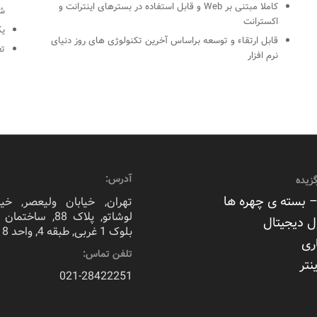
کاملا مبتنی بر Web و قابل استفاده در بسترهای اینترانت و
شی
اکسترانت
یک
قابل ارتقاء و توسعه براساس آخرین تکنولوژی های روز دنیای
تع
نرم افزار
آدرس:
زیده
 بسته ی چهره ها
تهران, خیابان ولیعصر, خیا
لوشاتو, پلاک 88, سا
ل دیجیتال
بلوک 1 غربی, طبقه 4, واحد 8
ری
تلفن تماس:
نتر
021-28422251