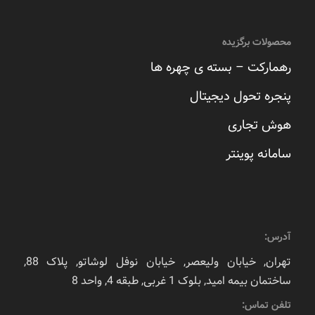
محصولات برگزیده
رهمارکت – بسته ی چهره ها
پنجره تحول دیجیتال
هوش تجاری
سامانه پوینتر
آدرس:
تهران, خیابان ولیعصر, خیابان نوفل لوشاتو, پلاک 88,
ساختمان بیمه امید, بلوک 1 غربی, طبقه 4, واحد 8
تلفن تماس: