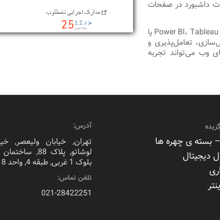
عات داشبورد در صفحات
برای پیاده‌سازی چنین داشبوردی، از ابزارهای مدرن تحلیلی مثل Power BI، Tableau یا
رشی‌سازی، تعامل‌پذیری و
ای وب می‌تواند تجربه
آدرس:
زیده
 بسته ی چهره ها
تهران, خیابان ولیعصر, خیا
لوشاتو, پلاک 88, سا
ل دیجیتال
بلوک 1 غربی, طبقه 4, واحد 8
ری
تلفن تماس:
نتر
021-28422251