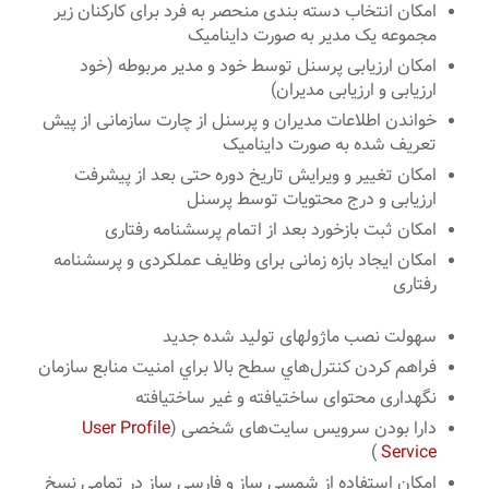
امکان انتخاب دسته بندی منحصر به فرد برای کارکنان زیر
مجموعه یک مدیر به صورت داینامیک
امکان ارزیابی پرسنل توسط خود و مدیر مربوطه (خود
ارزیابی و ارزیابی مدیران)
خواندن اطلاعات مدیران و پرسنل از چارت سازمانی از پیش
تعریف شده به صورت داینامیک
امکان تغییر و ویرایش تاریخ دوره حتی بعد از پیشرفت
ارزیابی و درج محتویات توسط پرسنل
امکان ثبت بازخورد بعد از اتمام پرسشنامه رفتاری
امکان ایجاد بازه زمانی برای وظایف عملکردی و پرسشنامه
رفتاری
سهولت نصب ماژولهای تولید شده جدید
ﻓﺮاﻫﻢ ﮐﺮدن ﮐﻨﺘﺮلﻫﺎي ﺳﻄﺢ ﺑﺎﻻ ﺑﺮاي اﻣﻨﯿﺖ ﻣﻨﺎﺑﻊ ﺳﺎزﻣﺎن
نگهداری محتوای ساختیافته و غیر ساختیافته
دارا بودن سرویس سایت‌های شخصی (
User Profile
)
Service
امکان استفاده از شمسی ساز و فارسی ساز در تمامی نسخ