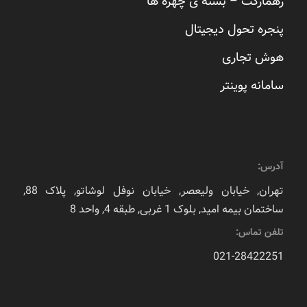
رهمارکت – بسته ی چهره ها
پنجره تحول دیجیتال
هوش تجاری
سامانه پوینتر
آدرس:
تهران, خیابان ولیعصر, خیابان نوفل لوشاتو, پلاک 88,
ساختمان بیمه امید, بلوک 1 غربی, طبقه 4, واحد 8
تلفن تماس:
021-28422251