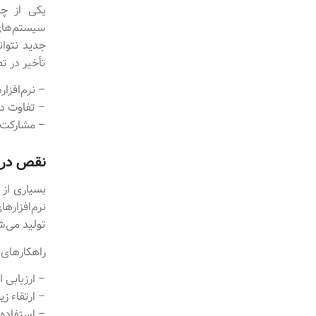
یکی از چا
جدید نتوان
تأخیر در ت
– نرم‌افزارهای ق
– تفاوت در
– مشارکت متخصصین IT برای طراح
نقص در 
نرم‌افزاره
تولید می‌ش
راهکارهای 
– ارزیابی 
– ارتقاء زی
– استفاده از نسخه‌های d-based