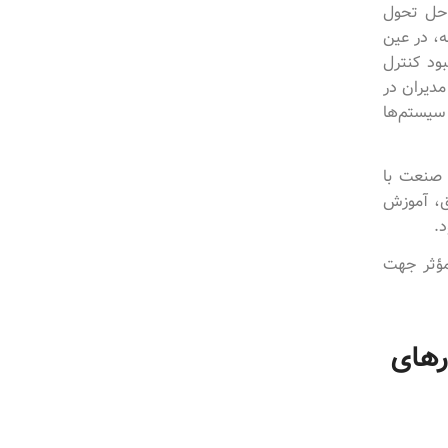
راحل تحول
ه، در عین
ود کنترل
مدیران در
سیستم‌ها
 در حوزه صنعت با
یق، آموزش
د.
 مؤثر جهت
رهای