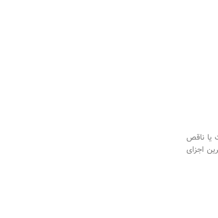
 یا ناقص
ین اجزای