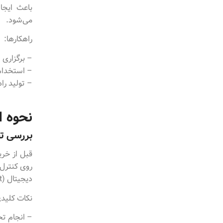
باعث ایجا
می‌شود.
راهکارها:
– برگزاری 
– استخدام یک
– تولید را
نحوه ا
بررسی تط
قبل از خرید
روی کنترل 
دیجیتال (Digital Requirements Document) ثبت شود.
نکات کلید
– انجام تح