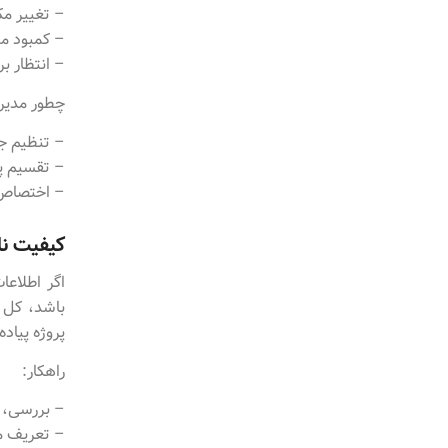
– تغییر مکر
– کمبود من
– انتظار ب
چطور مدیر
– تنظیم جد
– تقسیم پر
– اختصاص تیم اج
کیفیت نا
اگر اطلاع
باشد، کل 
پروژه پیاد
راهکار:
– بررسی، پ
– تعریف م