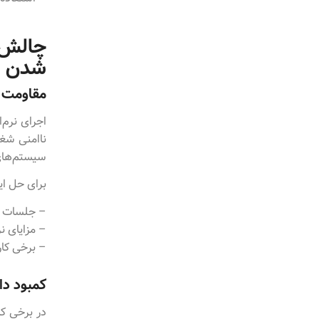
چالش‌ه
شدن ک
مقاومت کا
اجرای نرم‌
ناامنی شغل
سیستم‌های 
برای حل ا
– جلسات آم
– مزایای نر
– برخی کار
کمبود دا
در برخی کا