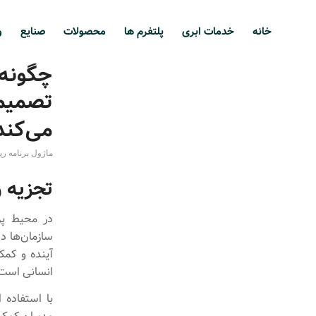
خانه
خدمات ابری
پلتفرم ها
محصولات
صنایع
و
چگونه 
تصمیم‌
می‌کند
ماژول برنامه ری
تجزیه 
در محیط پر
سازمان‌ها دا
آینده و کمک
انسانی است
با استفاده 