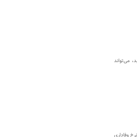
رزشی 30٪ افزایش می‌یابد، می‌تواند
رخ وفاداری