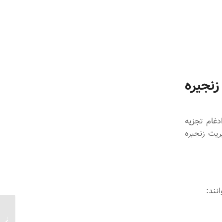
نجیره
دغام تجزیه
ریت زنجیره
نند:
مروری ب