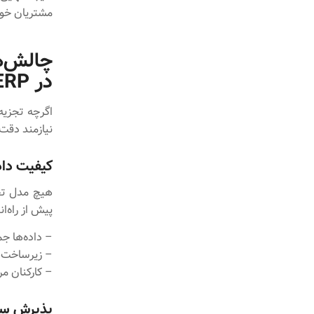
مشتریان خوا
چالش‌ه
در ERP
اگرچه تجزیه 
نیازمند دقت 
کیفیت داد
هیچ مدل تحل
پیش از راه‌ا
– داده‌ها جم
– زیرساخت‌ه
– کارکنان مر
پذیرش ساز