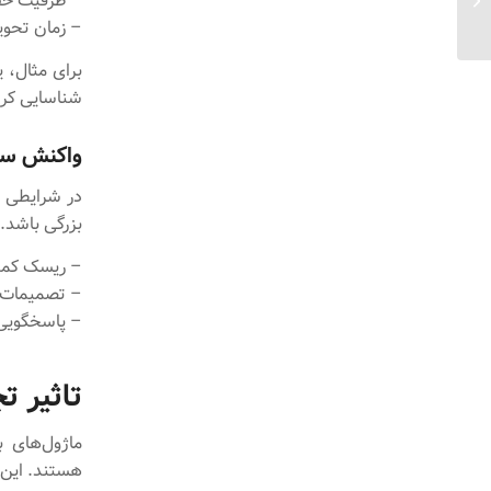
– ظرفیت خط 
تیم‌های فناوری...
– زمان تحوی
برای مثال، 
شناسایی کرد
واکنش سری
در شرایطی چ
بزرگی باشد. 
– ریسک کمبو
– تصمیمات م
– پاسخگویی ب
تاثیر تج
هستند. این 