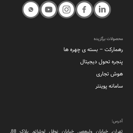
محصولات برگزیده
رهمارکت – بسته ی چهره ها
پنجره تحول دیجیتال
هوش تجاری
سامانه پوینتر
آدرس:
تهران, خیابان ولیعصر, خیابان نوفل لوشاتو, پلاک 88,