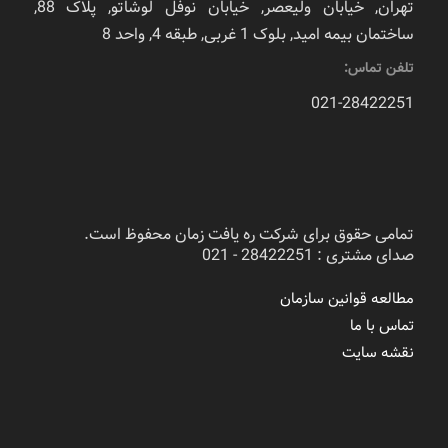
تهران, خیابان ولیعصر, خیابان نوفل لوشاتو, پلاک 88,
ساختمان بیمه امید, بلوک 1 غربی, طبقه 4, واحد 8
تلفن تماس:
021-28422251
تمامی حقوق برای شرکت ره یافت زمان محفوظ است.
صدای مشتری : 28422251 - 021
مطالعه قوانین سازمان
تماس با ما
نقشه سایت