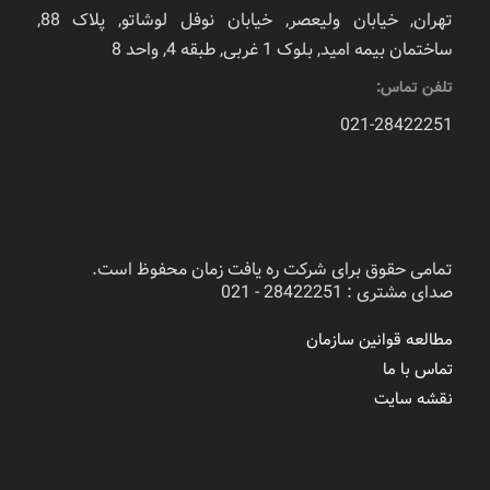
تهران, خیابان ولیعصر, خیابان نوفل لوشاتو, پلاک 88,
ساختمان بیمه امید, بلوک 1 غربی, طبقه 4, واحد 8
تلفن تماس:
021-28422251
تمامی حقوق برای شرکت ره یافت زمان محفوظ است.
صدای مشتری : 28422251 - 021
مطالعه قوانین سازمان
تماس با ما
نقشه سایت