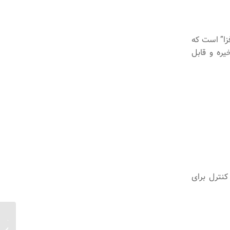
زا” است که
یره و قابل
کنترل برای
تاثیر ت
هوشمند