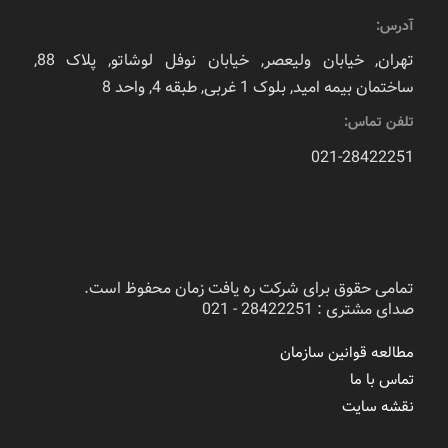
آدرس:
تهران, خیابان ولیعصر, خیابان نوفل لوشاتو, پلاک 88,
ساختمان بیمه امید, بلوک 1 غربی, طبقه 4, واحد 8
تلفن تماس:
021-28422251
تمامی حقوق برای شرکت ره یافت زمان محفوظ است.
صدای مشتری : 28422251 - 021
مطالعه قوانین سازمان
تماس با ما
نقشه سایت