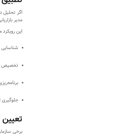
مدیر بازاریابی می‌تواند OKRها را بر ه
این رویکرد مز
شناسایی ک
تخصیص دق
برنامه‌ریز
جلوگیری ا
تعیین ا
برخی سازمان