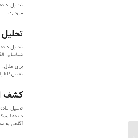
تحلیل داده 
می‌دارد.
تحلیل د
تحلیل داده ف
شناسایی الگوها و روندها، OKRهای دق
تعیین KR با رشد ۶ درصد تصمیمی منطقی به شمار می‌آید.
کشف ال
تحلیل داده ا
داده‌ها ممک
آگاهی به مدیران کمک می‌کند KR
نقش اکسترانت در تسریع
فرآیندهای کسب‌وکارهای