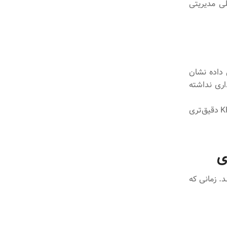
 ابزار عملی مدیریتی
. تحلیل داده نشان
اری نداشته
مدیر فروش با درک این موضوع، اهداف فصل بعد را واقع‌بینانه‌تر تعریف می‌کند و KRs دقیق‌تری
ی
. زمانی که