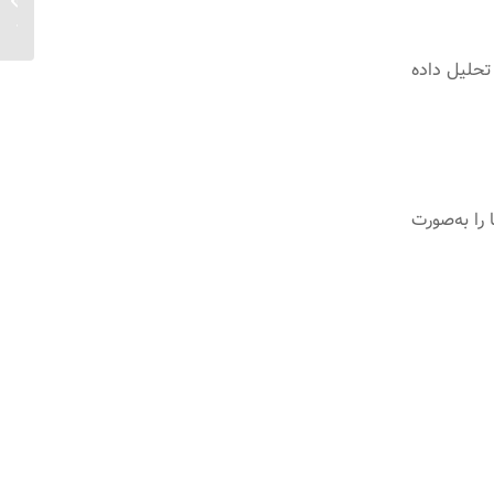
پویا...
 OKR شکست می‌خورند. تحلیل داده
انند Power BI و Google Data Studio به مدیران اجازه می‌دهند OKRها را به‌صورت