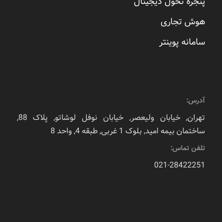
پنجره تحول دیجیتال
هوش تجاری
سامانه پوینتر
آدرس:
تهران, خیابان ولیعصر, خیابان نوفل لوشاتو, پلاک 88,
ساختمان بیمه امید, بلوک 1 غربی, طبقه 4, واحد 8
تلفن تماس:
021-28422251