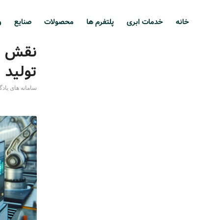
خانه
خدمات ابری
پلتفرم ها
محصولات
صنایع
و
نقش م
تولید
سامانه های یاد