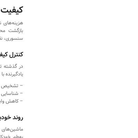
کیفیت 
هزینه‌های 
بازگشت محص
سنسوری، نقص
کنترل کیف
در گذشته تش
یادگیرنده با
– تشخیص کوچ
– شناسایی ت
– کاهش وابس
روند خودب
ماشین‌های ی
به‌طور خودکا