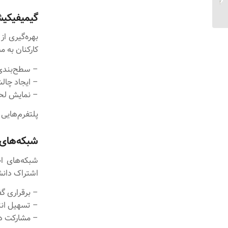
یادگیری سازمانی...
گیمیفیکیش
بهره‌گیری از
کارکنان به 
– سطح‌بندی 
– ایجاد چال
– نمایش لحظ
پلتفرم‌هایی چون MangoApps یا Jive از گیمیفیکیشن برای بهبود 
شبکه‌های 
اشتراک دانش
– برقراری گ
– تسهیل ان
– مشارکت د