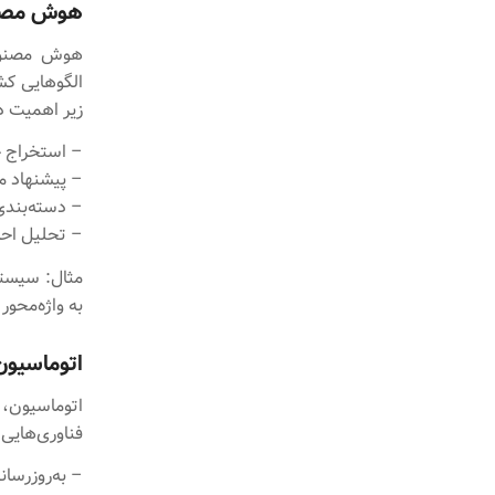
هوش مصنو
هوش مصنوعی
الگوهایی کش
زیر اهمیت دا
– استخراج خ
– پیشنهاد م
– دسته‌بندی
– تحلیل احس
به واژه‌محور
اتوماسیون
اتوماسیون، 
فناوری‌هایی مانند RPA (اتوماسیون رباتیک فرایندها
– به‌روزرسان