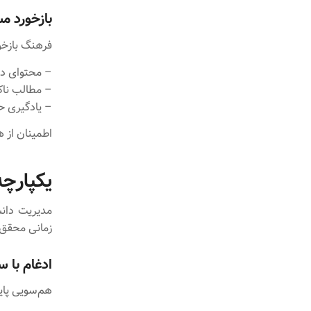
بازخورد م
فرهنگ بازخور
– محتوای دا
– مطالب ناکا
– یادگیری حل
اطمینان از 
یکپارچ
مدیریت دانش
زمانی محقق 
ادغام با س
هم‌سویی پای