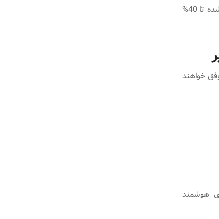
در محیط‌هایی که فرهنگ مشارکت غیرفرصتی ایجاد شده، رشد کیفیت دانش ثبت‌شده تا 40%
ر
وفق خواهند
SAP Succ از پروفایل‌سازی هوشمند