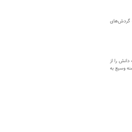
 از RPA، شاهد افزایش 30% در دقت گردش‌های
 دانش را از
منه وسیع به