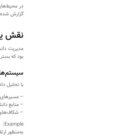
گزارش شده 
نقش یاد
مدیریت دانش
بود که بستر 
سیستم‌ها
با تحلیل دا
– مسیرهای ی
– منابع دا
– شکاف‌های
به‌منظور ارتق