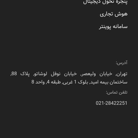
پنجره تحول دیجیتال
هوش تجاری
سامانه پوینتر
آدرس:
تهران, خیابان ولیعصر, خیابان نوفل لوشاتو, پلاک 88,
ساختمان بیمه امید, بلوک 1 غربی, طبقه 4, واحد 8
تلفن تماس:
021-28422251