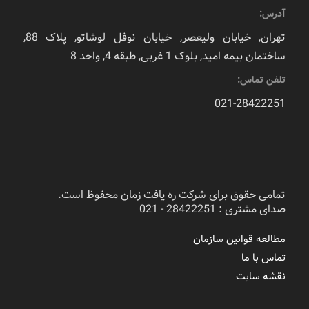
آدرس:
تهران, خیابان ولیعصر, خیابان نوفل لوشاتو, پلاک 88,
ساختمان بیمه امید, بلوک 1 غربی, طبقه 4, واحد 8
تلفن تماس:
021-28422251
تمامی حقوق برای شرکت ره یافت زمان محفوظ است.
صدای مشتری : 28422251 - 021
مطالعه قوانین سازمان
تماس با ما
نقشه سایت