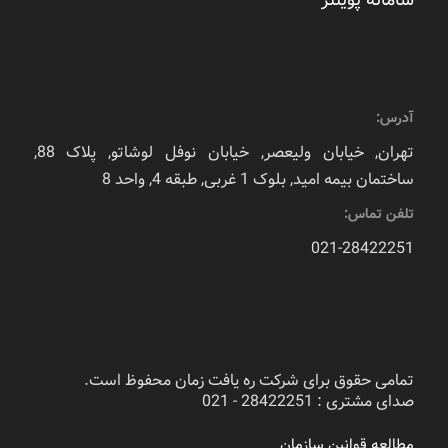
آدرس:
تهران, خیابان ولیعصر, خیابان نوفل لوشاتو, پلاک 88,
ساختمان بیمه امید, بلوک 1 غربی, طبقه 4, واحد 8
تلفن تماس:
021-28422251
تمامی حقوق برای شرکت ره یافت زمان محفوظ است.
صدای مشتری : 28422251 - 021
مطالعه قوانین سازمان