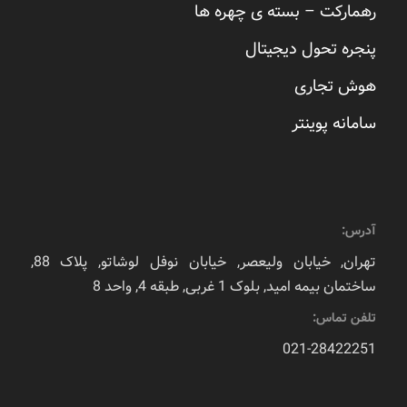
رهمارکت – بسته ی چهره ها
پنجره تحول دیجیتال
هوش تجاری
سامانه پوینتر
آدرس:
تهران, خیابان ولیعصر, خیابان نوفل لوشاتو, پلاک 88,
ساختمان بیمه امید, بلوک 1 غربی, طبقه 4, واحد 8
تلفن تماس:
021-28422251