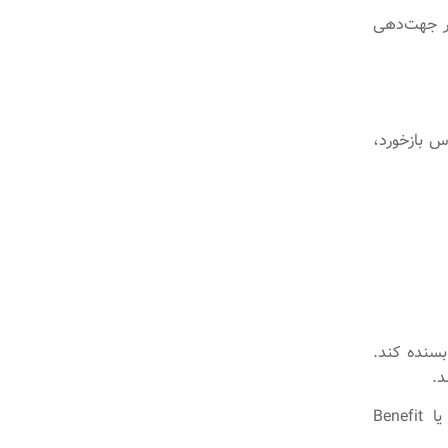
ر جهت‌دهی
س بازخورد،
بسنده کند.
د.
برای این منظور، سیستم‌های ارزیابی به‌روز، مانند Value Scoring Models یا Benefit