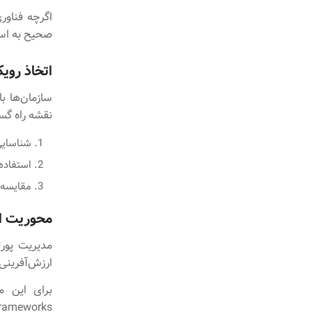
اگرچه فناو
صحیح به استف
اتخاذ رویک
سازمان‌ها ب
نقشه‌ راه گس
شناسایی
استفاده از AI برای تحلیل عملکرد گذشته و
مقایسه 
محوریت ار
مدیریت پورت
ارزش‌آفرینی 
alization Frameworks