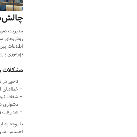
چالش‌ه
مدیریت صورت
روش‌های سنتی
اطلاعات بین 
بهره‌وری پروژ
مشکلات را
– تاخیر در 
– خطاهای ان
– شفاف نبود
– دشواری د
– هدررفت زم
با توجه به 
احساس می‌ش