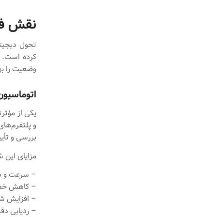
نقش فن
تحول دیجیتا
کرده است. ب
وضعیت را به
اتوماسیون
یکی از مؤثر
و پلتفرم‌های
بررسی و تأیی
مزایای این شی
– سرعت و دق
– کاهش خطا
– افزایش ش
– ردیابی دق