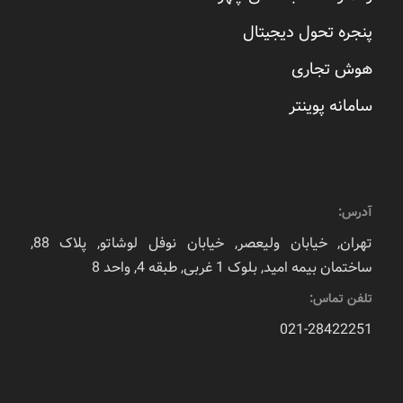
پنجره تحول دیجیتال
هوش تجاری
سامانه پوینتر
آدرس:
تهران, خیابان ولیعصر, خیابان نوفل لوشاتو, پلاک 88,
ساختمان بیمه امید, بلوک 1 غربی, طبقه 4, واحد 8
تلفن تماس:
021-28422251