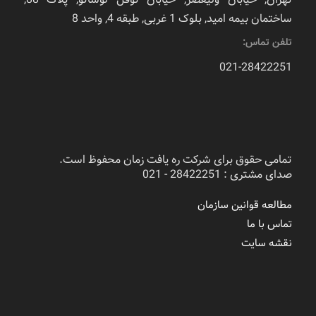
ساختمان بیمه امید, بلوک 1 غربی, طبقه 4, واحد 8
تلفن تماس:
021-28422251
تمامی حقوق برای شرکت ره یافت زمان محفوظ است.
صدای مشتری : 28422251 - 021
مطالعه قوانین سازمان
تماس با ما
نقشه سایت