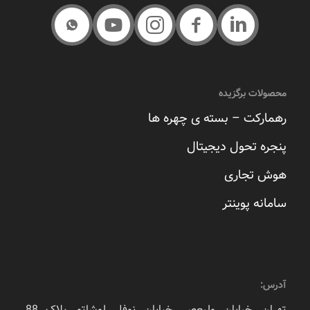
محصولات برگزیده
رهمارکت – بسته ی چهره ها
پنجره تحول دیجیتال
هوش تجاری
سامانه پوینتر
آدرس:
تهران, خیابان ولیعصر, خیابان نوفل لوشاتو, پلاک 88,