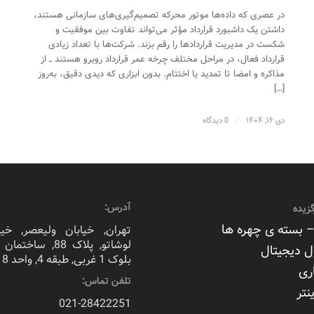
در عصری که داده‌ها موتور محرکه تصمیم‌گیری‌های سازمانی هستند،
داشتن یک داشبورد قرارداد مؤثر می‌تواند تفاوت بین موفقیت و
شکست در مدیریت قراردادها را رقم بزند. شرکت‌ها با تعداد زیادی
قرارداد فعال، در مراحل مختلف چرخه عمر قرارداد روبرو هستند ــ از
مذاکره و امضا تا تمدید یا اختتام. بدون ابزاری که دیدی دقیق، به‌روز
[…]
دی ۱۶, ۱۴۰۴
/
0 دیدگاه
آدرس:
زیده
 بسته ی چهره ها
تهران, خیابان ولیعصر, خیا
لوشاتو, پلاک 88, سا
ل دیجیتال
بلوک 1 غربی, طبقه 4, واحد 8
ری
تلفن تماس:
نتر
021-28422251