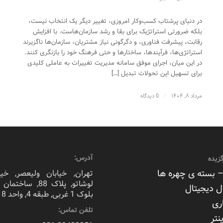
در دنیای پرشتاب کسب‌و‌کار امروزی، تغییر دیگر یک انتخاب نیست،
بلکه ضرورتی استراتژیک برای بقا و رشد سازمان‌هاست. با افزایش
رقابت، پیشرفت فناوری، و دگرگونی نیاز مشتریان، سازمان‌ها ناگزیرند
استراتژی‌ها، فرآیندها، ساختارها و حتی فرهنگ خود را بازنگری کنند.
در این میان، اجرای موفق سامانه مدیریت تغییرات به عاملی کلیدی
برای تسهیل این تحولات تبدیل […]
مرداد ۸, ۱۴۰۴
/
0 دیدگاه
آدرس:
زیده
 بسته ی چهره ها
تهران, خیابان ولیعصر, خیا
لوشاتو, پلاک 88, سا
ل دیجیتال
بلوک 1 غربی, طبقه 4, واحد 8
ری
تلفن تماس:
نتر