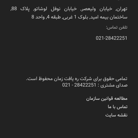
تهران, خیابان ولیعصر, خیابان نوفل لوشاتو, پلاک 88,
ساختمان بیمه امید, بلوک 1 غربی, طبقه 4, واحد 8
تلفن تماس:
021-28422251
تمامی حقوق برای شرکت ره یافت زمان محفوظ است.
صدای مشتری : 28422251 - 021
مطالعه قوانین سازمان
تماس با ما
نقشه سایت