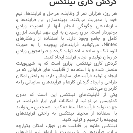
گردش کاری نینتکس
هر روز، هزاران نفر از وظایف، مراحل و فرایندها، تیم
خود را مدیریت می‌کنند. بهینه‌سازی این فرایندها و
سازماندهی چگونگي انجام آنها از اهميت زيادي
برخوردار است. براي رسيدن به اين مهم نيازمند ابزاري
كامل و جامع وجود دارد. با استفاده از راهکارهای
Nintex، می‌توانید فرایندهای پیچیده را به صورت
اتوماتیک و ساده ساده توليد كرده و صرفه‌جويي زيادي
در زمان توليد و انجام فرايند ايجاد كنيد.
گردش کاری نینتکس ابزاری است که به شیرپوینت
متصل شده و با استفاده از قابلیت های فراوانی که در
ایجاد و تولید فرآیندهای سازمانی دارد، به راحتی امکان
طراحی و ایجاد گردش کارها و فرآیندهای سازمانی را به
كاربران مي‌دهد.
يكي از قابليت‌هاي نينتكس اين است كه بدون
کدنویسی می‌توانيد از امکانات این ابزار قدرتمند در
جهت تولید فرآیندها استفاده كنيد .همچنین می‌توانید
با استفاده از محیط نینتکس به راحتی فرآیندهای
پیچیده را ترسیم و تولید کنید.
نينتكس علاوه بر قابلیت های فوق، امکان یکپارچه
سازی فرآیندها در شیرپوینت با انواع نرم افزارهای